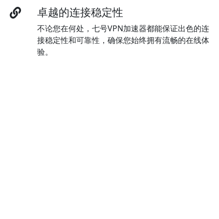
卓越的连接稳定性
不论您在何处，七号VPN加速器都能保证出色的连
接稳定性和可靠性，确保您始终拥有流畅的在线体
验。
多语言界面
通过访问七号VPN加速器的多语言界面，可以随时
切换语言，以满足您的语言偏好。
最高级的加密方法
七号VPN加速器 采用最先进的 AES 256 位加密技
术，以确保数据的高度保护和安全。
高级泄露保护
七号VPN加速器默认启用了强大的泄漏保护，确保
您的隐私和安全得到保障。